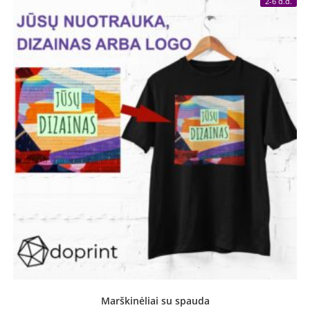
2-6 d.d.
Marškinėliai su spauda