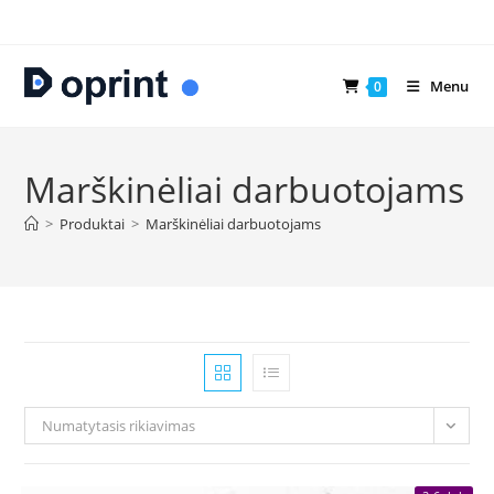
Skip
to
content
Menu
0
Marškinėliai darbuotojams
>
Produktai
>
Marškinėliai darbuotojams
Numatytasis rikiavimas