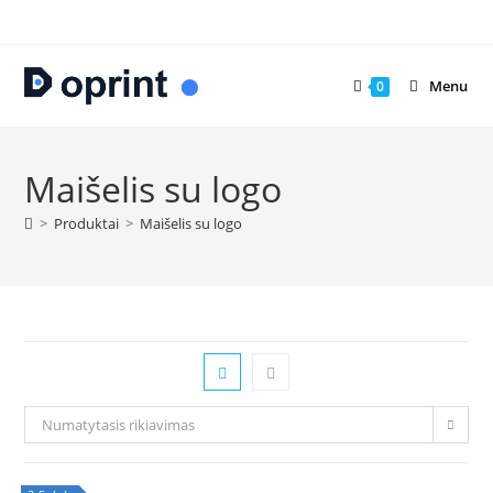
Skip
to
content
Menu
0
Maišelis su logo
>
Produktai
>
Maišelis su logo
Numatytasis rikiavimas