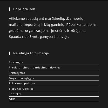
Doprinta, MB
Atliekame spaudą ant marškinėlių, džemperių,
maišelių, kepurėlių ir kitų gaminių. Rūbai komandoms,
grupėms, organizacijoms, įmonėms ir kūrėjams.
Spauda nuo 5 vnt., gamyba Lietuvoje.
Naudinga Informacija
Paslaugos
Prekių pirkimo – pardavimo taisyklės
Pristatymas
Grąžinimo sąlygos
Privatumo politika
Slapukai (Cookies)
Kontaktai
DUK