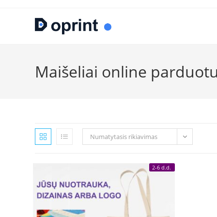
Skip
to
content
Maišeliai online parduo
Numatytasis rikiavimas
2-6 d.d.