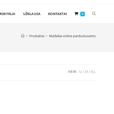
Toggle
MOKYKLAI
UŽKLAUSA
KONTAKTAI
0
website
>
Produktai
>
Maišeliai online parduotuvėms
search
VIEW:
12
24
ALL