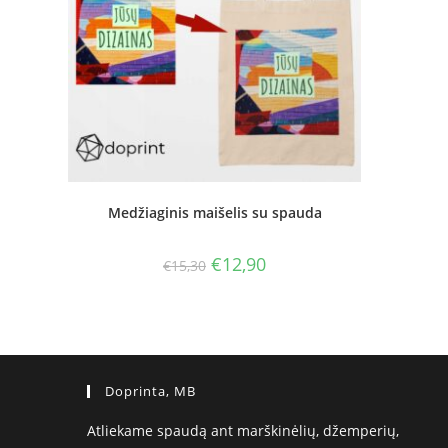
Medžiaginis maišelis su spauda
Original
Current
€
12,90
€
15,30
price
price
was:
is:
€15,30.
€12,90.
Doprinta, MB
Atliekame spaudą ant marškinėlių, džemperių,