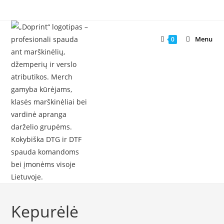
Skip
to
content
Menu
0
Kepurėlė