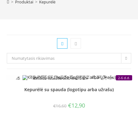
>
Produktai
>
Kepurėlė
Numatytasis rikiavimas
2-6 d.d.
Kepurėlė su spauda (logotipu arba užrašu)
Original
Current
€
12,90
€
16,60
price
price
was:
is:
€16,60.
€12,90.