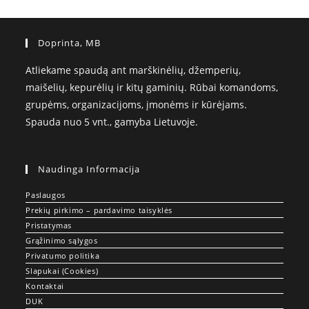
Doprinta, MB
Atliekame spaudą ant marškinėlių, džemperių,
maišelių, kepurėlių ir kitų gaminių. Rūbai komandoms,
grupėms, organizacijoms, įmonėms ir kūrėjams.
Spauda nuo 5 vnt., gamyba Lietuvoje.
Naudinga Informacija
Paslaugos
Prekių pirkimo – pardavimo taisyklės
Pristatymas
Grąžinimo sąlygos
Privatumo politika
Slapukai (Cookies)
Kontaktai
DUK