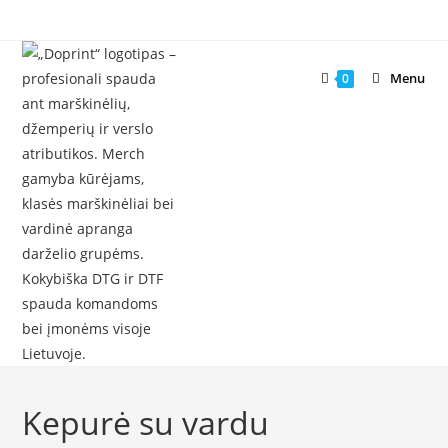
Skip
to
content
Menu
0
Kepurė su vardu