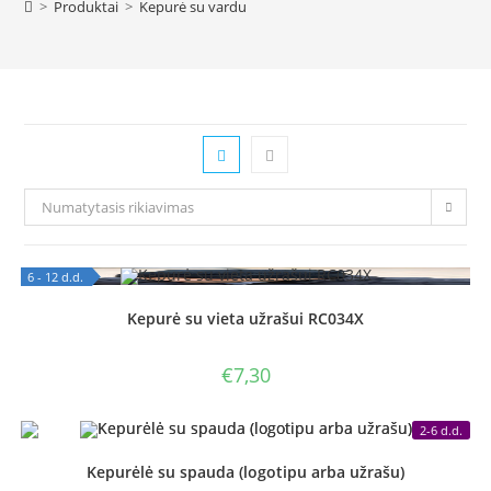
>
Produktai
>
Kepurė su vardu
Numatytasis rikiavimas
6 - 12 d.d.
OUT OF STOCK
Kepurė su vieta užrašui RC034X
€
7,30
2-6 d.d.
Kepurėlė su spauda (logotipu arba užrašu)