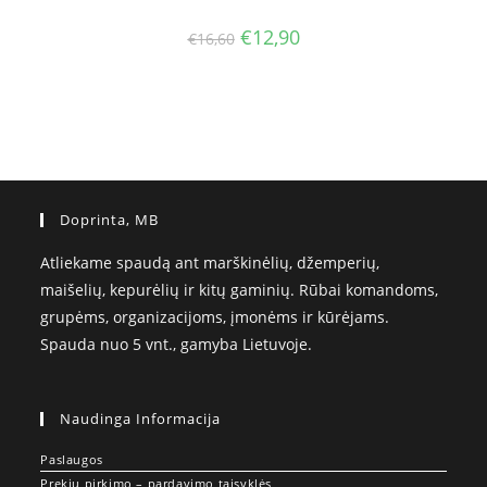
Original
Current
€
12,90
€
16,60
price
price
was:
is:
€16,60.
€12,90.
Doprinta, MB
Atliekame spaudą ant marškinėlių, džemperių,
maišelių, kepurėlių ir kitų gaminių. Rūbai komandoms,
grupėms, organizacijoms, įmonėms ir kūrėjams.
Spauda nuo 5 vnt., gamyba Lietuvoje.
Naudinga Informacija
Paslaugos
Prekių pirkimo – pardavimo taisyklės