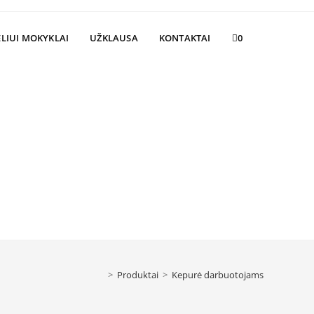
Toggle
LIUI MOKYKLAI
UŽKLAUSA
KONTAKTAI
0
website
search
>
Produktai
>
Kepurė darbuotojams