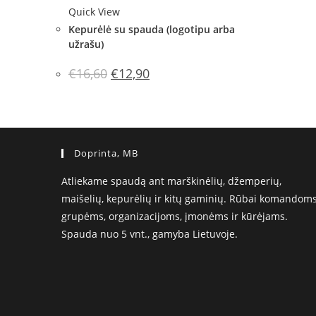
Quick View
Kepurėlė su spauda (logotipu arba
užrašu)
Original
Current
€
16,60
€
12,90
price
price
was:
is:
€16,60.
€12,90.
Doprinta, MB
Atliekame spaudą ant marškinėlių, džemperių,
maišelių, kepurėlių ir kitų gaminių. Rūbai komandoms
grupėms, organizacijoms, įmonėms ir kūrėjams.
Spauda nuo 5 vnt., gamyba Lietuvoje.