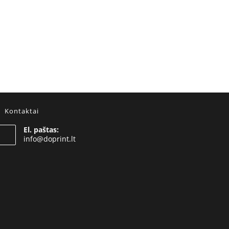
Kontaktai
El. paštas:
Opens
info@doprint.lt
in
your
application