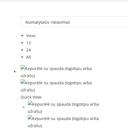
View:
12
24
All
Quick View