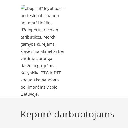
Skip
to
content
Kepurė darbuotojams