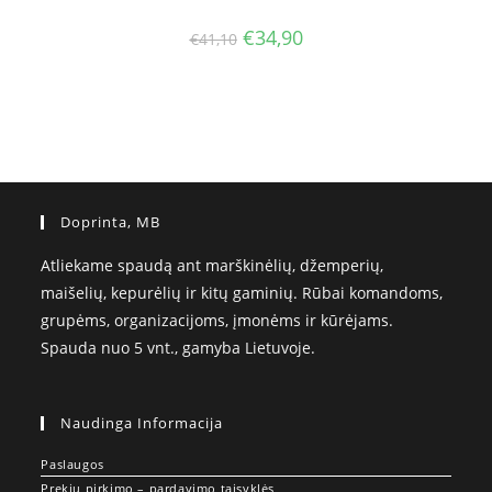
Original
Current
€
34,90
€
41,10
price
price
was:
is:
€41,10.
€34,90.
Doprinta, MB
Atliekame spaudą ant marškinėlių, džemperių,
maišelių, kepurėlių ir kitų gaminių. Rūbai komandoms,
grupėms, organizacijoms, įmonėms ir kūrėjams.
Spauda nuo 5 vnt., gamyba Lietuvoje.
Naudinga Informacija
Paslaugos
Prekių pirkimo – pardavimo taisyklės