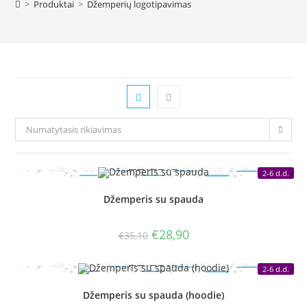
>
Produktai
>
Džemperių logotipavimas
Numatytasis rikiavimas
2-6 d.d.
Džemperis su spauda
Original
Current
€
28,90
€
35,10
price
price
was:
is:
€35,10.
€28,90.
2-6 d.d.
Džemperis su spauda (hoodie)