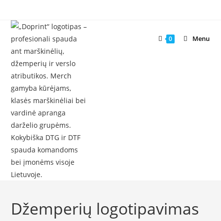
Skip
to
content
Menu
0
Džemperių logotipavimas