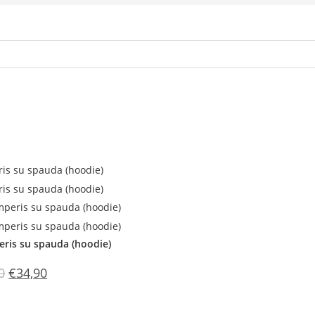
ris su spauda (hoodie)
Original
Current
0
€
34,90
price
price
was:
is:
€41,10.
€34,90.