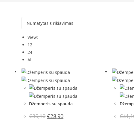
View:
12
24
All
Džemperis su spauda
Džempe
Original
Current
€
35,10
€
28,90
€
41,1
price
price
was:
is:
€35,10.
€28,90.