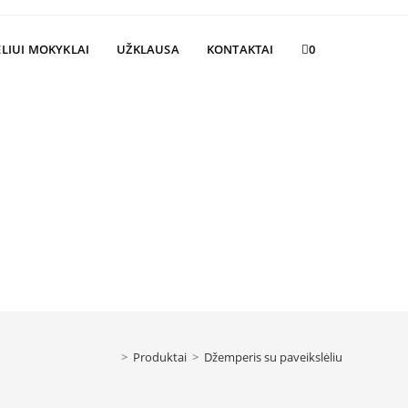
Toggle
LIUI MOKYKLAI
UŽKLAUSA
KONTAKTAI
0
website
search
>
Produktai
>
Džemperis su paveikslėliu