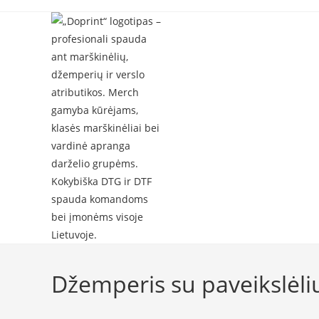
Skip
to
content
Džemperis su paveikslėli