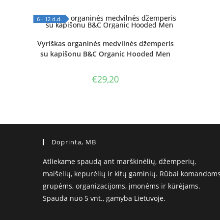
6 - 12 d.d.
OUT OF STOCK
Vyriškas organinės medvilnės džemperis
su kapišonu B&C Organic Hooded Men
€
29,20
Doprinta, MB
Atliekame spaudą ant marškinėlių, džemperių,
maišelių, kepurėlių ir kitų gaminių. Rūbai komandoms
grupėms, organizacijoms, įmonėms ir kūrėjams.
Spauda nuo 5 vnt., gamyba Lietuvoje.