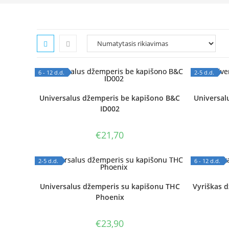
6 - 12 d.d.
2-5 d.d.
OUT OF STOCK
OUT OF
Universalus džemperis be kapišono B&C
Universal
ID002
€
21,70
2-5 d.d.
6 - 12 d.d.
OUT OF STOCK
OUT OF
Universalus džemperis su kapišonu THC
Vyriškas 
Phoenix
€
23,90