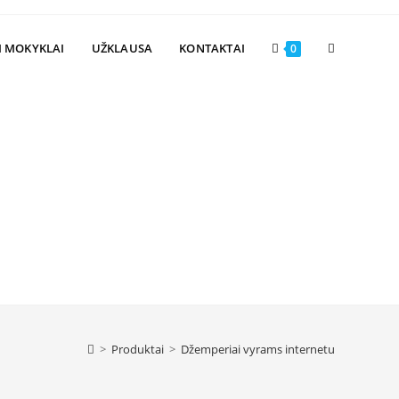
Toggle
I MOKYKLAI
UŽKLAUSA
KONTAKTAI
0
website
search
>
Produktai
>
Džemperiai vyrams internetu