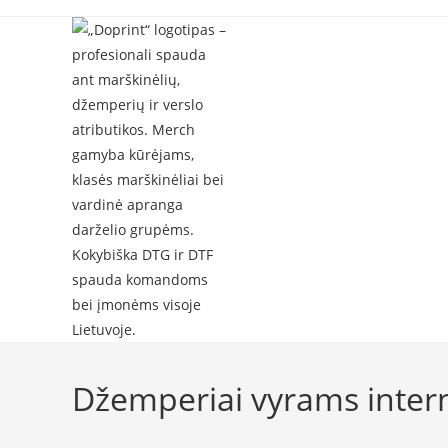
Skip
to
content
Džemperiai vyrams inter