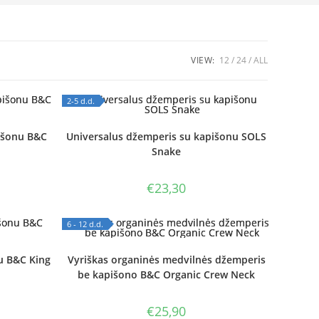
VIEW:
12
24
ALL
2-5 d.d.
OUT OF STOCK
išonu B&C
Universalus džemperis su kapišonu SOLS
Snake
€
23,30
6 - 12 d.d.
OUT OF STOCK
u B&C King
Vyriškas organinės medvilnės džemperis
be kapišono B&C Organic Crew Neck
€
25,90