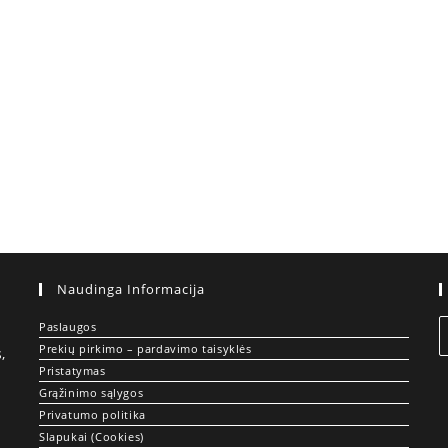
Naudinga Informacija
Paslaugos
Prekių pirkimo – pardavimo taisyklės
,
Pristatymas
Grąžinimo sąlygos
Privatumo politika
Slapukai (Cookies)