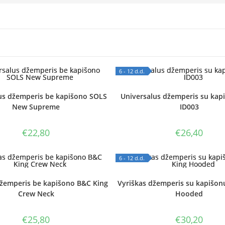
6 - 12 d.d.
 STOCK
OUT OF STOCK
us džemperis be kapišono SOLS
Universalus džemperis su kap
New Supreme
ID003
€
22,80
€
26,40
6 - 12 d.d.
 STOCK
OUT OF STOCK
džemperis be kapišono B&C King
Vyriškas džemperis su kapišon
Crew Neck
Hooded
€
25,80
€
30,20