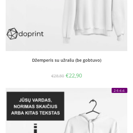
Džemperis su užrašu (be gobtuvo)
Original
Current
€
22,90
€
28,80
price
price
was:
is:
€28,80.
€22,90.
2-6 d.d.