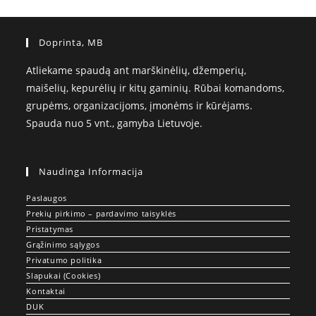
Doprinta, MB
Atliekame spaudą ant marškinėlių, džemperių,
maišelių, kepurėlių ir kitų gaminių. Rūbai komandoms,
grupėms, organizacijoms, įmonėms ir kūrėjams.
Spauda nuo 5 vnt., gamyba Lietuvoje.
Naudinga Informacija
Paslaugos
Prekių pirkimo – pardavimo taisyklės
Pristatymas
Grąžinimo sąlygos
Privatumo politika
Slapukai (Cookies)
Kontaktai
DUK