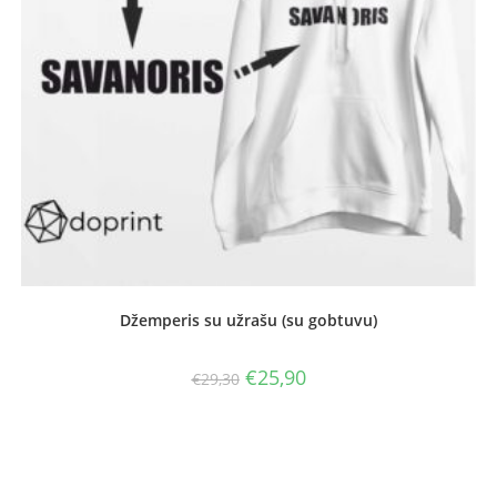
Džemperis su užrašu (su gobtuvu)
Original
Current
€
25,90
€
29,30
price
price
was:
is:
€29,30.
€25,90.