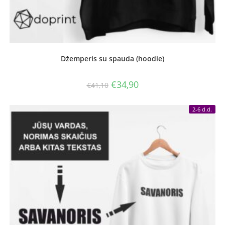
Džemperis su spauda (hoodie)
Original
Current
€
34,90
€
41,10
price
price
was:
is:
€41,10.
€34,90.
2-6 d.d.