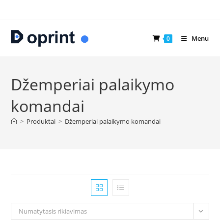
Skip
to
content
Menu
0
Džemperiai palaikymo
komandai
>
Produktai
>
Džemperiai palaikymo komandai
Numatytasis rikiavimas