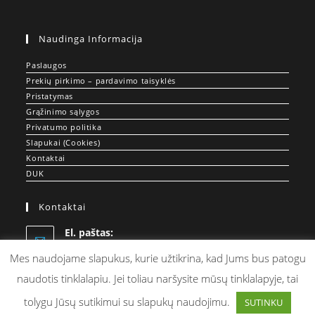
Naudinga Informacija
Paslaugos
Prekių pirkimo – pardavimo taisyklės
Pristatymas
Grąžinimo sąlygos
Privatumo politika
Slapukai (Cookies)
Kontaktai
DUK
Kontaktai
El. paštas:
Opens
info@doprint.lt
in
Mes naudojame slapukus, kurie užtikrina, kad Jums bus patogu
your
naudotis tinklalapiu. Jei toliau naršysite mūsų tinklalapyje, tai
application
tolygu Jūsų sutikimui su slapukų naudojimu.
SUTINKU
© DOPRINT.LT - Spauda ant Drabužių ir Merch Gamyba