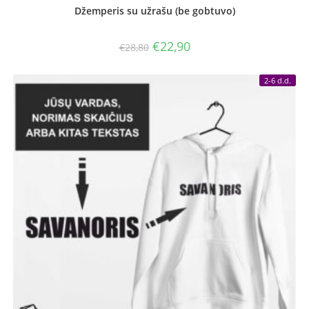
Džemperis su užrašu (be gobtuvo)
Original
Current
€
22,90
€
28,80
price
price
was:
is:
€28,80.
€22,90.
2-6 d.d.