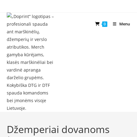
Skip
to
content
Menu
0
Džemperiai dovanoms