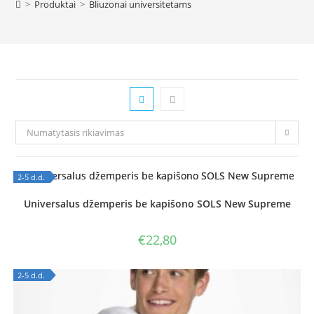
>
Produktai
>
Bliuzonai universitetams
Numatytasis rikiavimas
2-5 d.d.
OUT OF STOCK
Universalus džemperis be kapišono SOLS New Supreme
€
22,80
2-5 d.d.
OUT OF STOCK