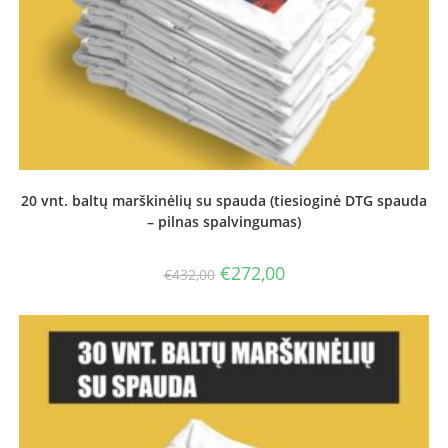
20 vnt. baltų marškinėlių su spauda (tiesioginė DTG spauda
– pilnas spalvingumas)
Original
Current
€
272,00
€
432,00
price
price
was:
is:
€432,00.
€272,00.