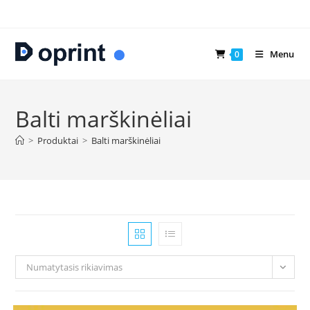
Skip
to
content
Menu
0
Balti marškinėliai
>
Produktai
>
Balti marškinėliai
Numatytasis rikiavimas