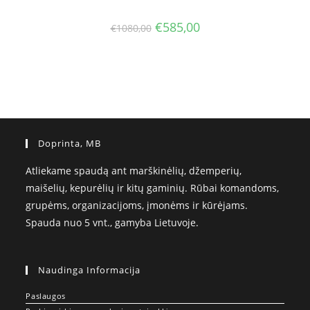
Original
Current
€
585,00
€
1080,00
price
price
was:
is:
€1080,00.
€585,00.
Doprinta, MB
Atliekame spaudą ant marškinėlių, džemperių,
maišelių, kepurėlių ir kitų gaminių. Rūbai komandoms,
grupėms, organizacijoms, įmonėms ir kūrėjams.
Spauda nuo 5 vnt., gamyba Lietuvoje.
Naudinga Informacija
Paslaugos