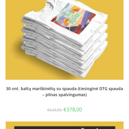
30 vnt. baltų marškinėlių su spauda (tiesioginė DTG spauda
– pilnas spalvingumas)
Original
Current
€
378,00
€
648,00
price
price
was:
is:
€648,00.
€378,00.