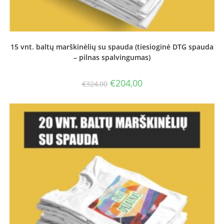
15 vnt. baltų marškinėlių su spauda (tiesioginė DTG spauda
– pilnas spalvingumas)
Original
Current
€
204,00
€
324,00
price
price
was:
is:
€324,00.
€204,00.