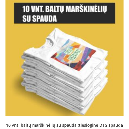
10 vnt. baltų marškinėlių su spauda (tiesioginė DTG spauda