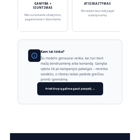
GAMYBA +
ATSISKAITYMAS
SIUNTIMAS
Pervedam tavo dalį pagal
Mes surenkame užsakymus,
sutartą tvarką
pagaminame ir išsiunčiame
Kam tai tinka?
Šis modelis geriausiai veikia, kai turi bent
mažą bendruomenę arba komandą. Gamyba
vyksta tik po kampanijos pabaigos – nereikia
sandėlio, o ribotas laikas padeda greičiau
priimti sprendimą.
Prieš drop'ą galima gauti pavyzdį →