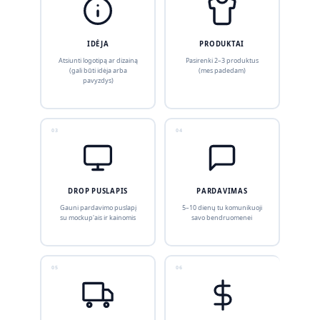
IDĖJA
PRODUKTAI
Atsiunti logotipą ar dizainą
Pasirenki 2–3 produktus
(gali būti idėja arba
(mes padedam)
pavyzdys)
03
04
DROP PUSLAPIS
PARDAVIMAS
Gauni pardavimo puslapį
5–10 dienų tu komunikuoji
su mockup'ais ir kainomis
savo bendruomenei
05
06