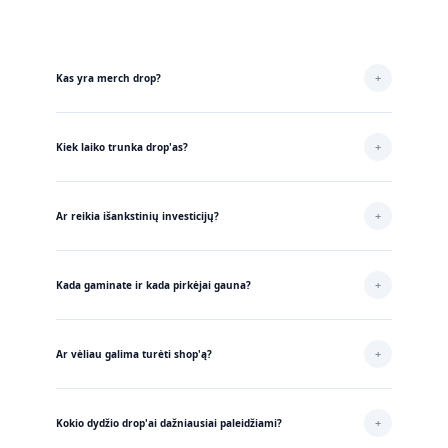
+
Kas yra merch drop?
Merch drop – tai riboto laiko merch'o arba limituoto dydžio kolekcijos
pardavimas.
+
Kiek laiko trunka drop'as?
Drop'as dažniausiai vyksta ~7 dienas (Jūs nusprendžiate kiek laiko Jums
reikės), arba tol kol parsiduoda limituotas kiekis produktų.
+
Ar reikia išankstinių investicijų?
Paprastam drop'ui dažniausiai nereikia jokių investicijų, nebent turėsite
specialių poreikių (pvz. iškarto kurti savo svetainę, samdyti dizainerį ir pan.).
+
Kada gaminate ir kada pirkėjai gauna?
Gamybą pradedame drop'ui pasibaigus – tai dažniausiai trunka 2–6 d.d.
(priklausomai nuo pasirinktų produktų). Klientai savo prekes gauna per 1–2
+
Ar vėliau galima turėti shop'ą?
savaites.
Žinoma. Drop'ą galima organizuoti ir iškarto turint savo svetainę.
+
Kokio dydžio drop'ai dažniausiai paleidžiami?