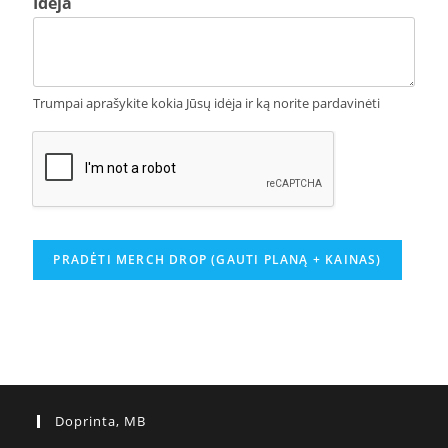
Idėja
k
s
l
a
s
Trumpai aprašykite kokia Jūsų idėja ir ką norite pardavinėti
:
V
a
r
d
a
s
PRADĖTI MERCH DROP (GAUTI PLANĄ + KAINAS)
Doprinta, MB