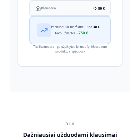
40–80 €
Džemperiai
Parduodi 50 marškinėlių po
30 €
~750 €
→ tavo uždarbis
Tiksli kainodara – po užpildytos formos (priklauso nuo
produkto ir spaudos)
DUK
Dažniausiai užduodami klausimai