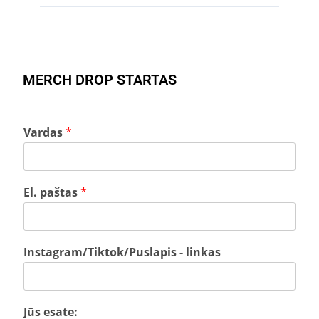
Drop'o dydis dažniausiai būna 50–100 vnt. (priklausomai nuo Jūsų auditorijos
ar bendruomenės dydžio).
MERCH DROP STARTAS
Vardas
*
El. paštas
*
Instagram/Tiktok/Puslapis - linkas
Jūs esate: