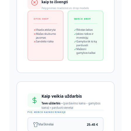
kaip to išvengti
Palyginimas: tradicinis vs. drop modelis
OPEN SHOP
MERCH DROP
Visada atidaryta
Ribotas laikas
Mažas skubumo
Jokios rizikos ir
jausmas
investicijų
Sandėlio rizika
Gamyba tik to ką
parduodi
Mažesni
gamybos kaštai
Kaip veikia uždarbis
Tavo uždarbis
= (pardavimo kaina − gamybos
kaina) × parduoti vienetai
PVZ. MERCH KAINOS RINKOJE
25–45 €
Marškinėliai