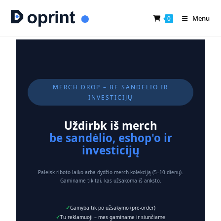
Menu
0
MERCH DROP – BE SANDĖLIO IR
INVESTICIJŲ
Uždirbk iš merch
be sandėlio, eshop'o ir
investicijų
Paleisk riboto laiko arba dydžio merch kolekciją (5–10 dienų).
Gaminame tik tai, kas užsakoma iš anksto.
Gamyba tik po užsakymo (pre-order)
Tu reklamuoji – mes gaminame ir siunčiame