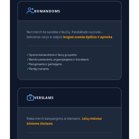
KOMANDOMS
Nori merch be sandėlio ir likučių. Pasidalinate nuoroda –
kiekvienas narys ar dalyvis
lengvai suveda dydžius ir apmoka
Sporto komandoms ir fanų grupėms
Bendruomenėms, organizacijoms ir būreliams
Renginiams ir gerbėjams
Partijų nariams
VERSLAMS
Reikia merch kampanijoms ar klientams.
Lėšų rinkimui
kilniems tikslams