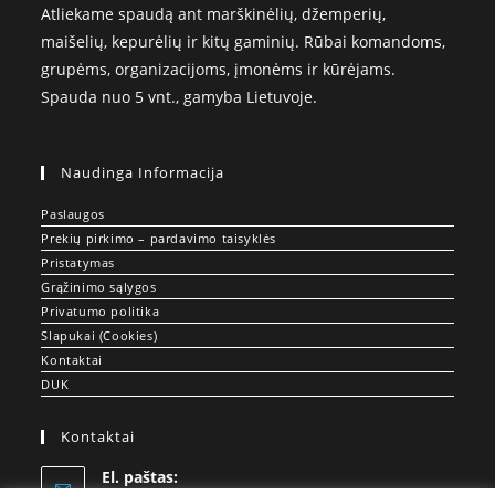
Atliekame spaudą ant marškinėlių, džemperių,
maišelių, kepurėlių ir kitų gaminių. Rūbai komandoms,
grupėms, organizacijoms, įmonėms ir kūrėjams.
Spauda nuo 5 vnt., gamyba Lietuvoje.
Naudinga Informacija
Paslaugos
Prekių pirkimo – pardavimo taisyklės
Pristatymas
Grąžinimo sąlygos
Privatumo politika
Slapukai (Cookies)
Kontaktai
DUK
Kontaktai
El. paštas: