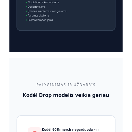
Nuotolinėms komandoms
Darbuotojams
Įmonės šventėms ir renginiams
Paramos akcijoms
Promo kampanijoms
PALYGINIMAS IR UŽDARBIS
Kodėl Drop modelis veikia geriau
Kodėl 90% merch neparduoda – ir