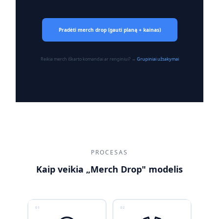
Pradėti merch drop (gauti planą + kainas)
Reikia merch iškarto komandai ar renginiui? →
Grupiniai užsakymai
PROCESAS
Kaip veikia „Merch Drop" modelis
01
02