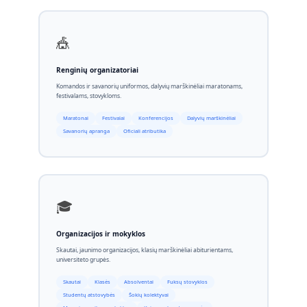
🎪
Renginių organizatoriai
Komandos ir savanorių uniformos, dalyvių marškinėliai maratonams,
festivalams, stovykloms.
Maratonai
Festivalai
Konferencijos
Dalyvių marškinėliai
Savanorių apranga
Oficiali atributika
🎓
Organizacijos ir mokyklos
Skautai, jaunimo organizacijos, klasių marškinėliai abiturientams,
universiteto grupės.
Skautai
Klasės
Absolventai
Fuksų stovyklos
Studentų atstovybės
Šokių kolektyvai