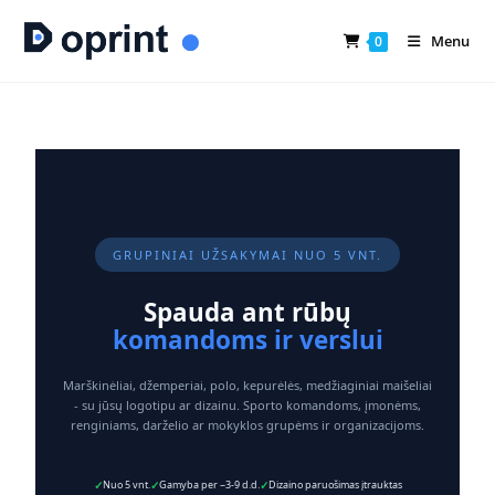
Menu
0
GRUPINIAI UŽSAKYMAI NUO 5 VNT.
Spauda ant rūbų
komandoms ir verslui
Marškinėliai, džemperiai, polo, kepurėlės, medžiaginiai maišeliai
- su jūsų logotipu ar dizainu. Sporto komandoms, įmonėms,
renginiams, darželio ar mokyklos grupėms ir organizacijoms.
Nuo 5 vnt.
Gamyba per ~3-9 d.d.
Dizaino paruošimas įtrauktas