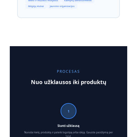
Meno ir muzikos mokyklos
Kaimynų bendruomenės
Mėgėjų klubai
Jaunimo organizacijos
PROCESAS
Nuo užklausos iki produktų
1
Siunti užklausą
Nurodai kiekį, produktą ir pateiki logotipą arba idėją. Gausite pasiūlymą per
1d.d..