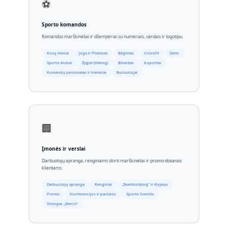
⚽
Sporto komandos
Komandos marškinėliai ir džemperiai su numeriais, vardais ir logotipu.
Kovų menai
Joga ir Pilatesas
Bėgimas
CrossFit
Darts
Sporto klubai
Žygiai (Hiking)
Biliardas
E-sportas
Komandų personalas ir treneriai
Buriuotojai
🏢
Įmonės ir verslai
Darbuotojų apranga, renginiams skirti marškinėliai ir promo dovanos
klientams.
Darbuotojų apranga
Renginiai
„Teambuilding" ir išvykos
Promo
Konferencijos ir parodos
Sporto šventės
Stilingas „Merch"