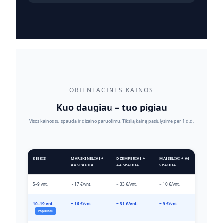
ORIENTACINĖS KAINOS
Kuo daugiau – tuo pigiau
Visos kainos su spauda ir dizaino paruošimu. Tikslią kainą pasiūlysime per 1 d.d.
KIEKIS
MARŠKINĖLIAI +
DŽEMPERIAI +
MAIŠELIAI + A6
A4 SPAUDA
A4 SPAUDA
SPAUDA
5–9 vnt.
~ 17 €/vnt.
~ 33 €/vnt.
~ 10 €/vnt.
10–19 vnt.
~ 16 €/vnt.
~ 31 €/vnt.
~ 9 €/vnt.
Populiaru