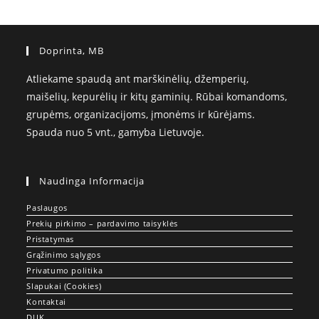
Doprinta, MB
Atliekame spaudą ant marškinėlių, džemperių,
maišelių, kepurėlių ir kitų gaminių. Rūbai komandoms,
grupėms, organizacijoms, įmonėms ir kūrėjams.
Spauda nuo 5 vnt., gamyba Lietuvoje.
Naudinga Informacija
Paslaugos
Prekių pirkimo – pardavimo taisyklės
Pristatymas
Grąžinimo sąlygos
Privatumo politika
Slapukai (Cookies)
Kontaktai
DUK