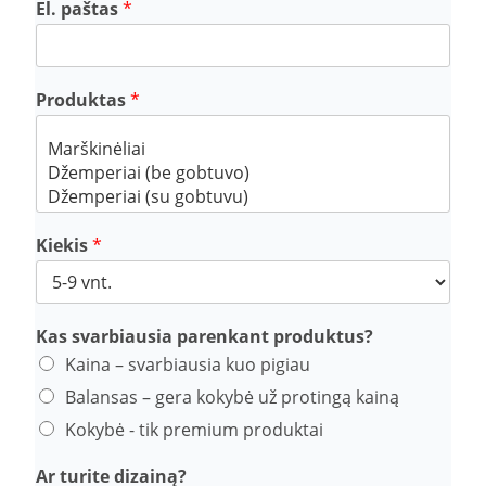
El. paštas
*
e
r
m
i
Produktas
*
n
ą
t
u
r
i
t
Kiekis
*
e
/
Kas svarbiausia parenkant produktus?
Kaina – svarbiausia kuo pigiau
Balansas – gera kokybė už protingą kainą
Kokybė - tik premium produktai
Ar turite dizainą?