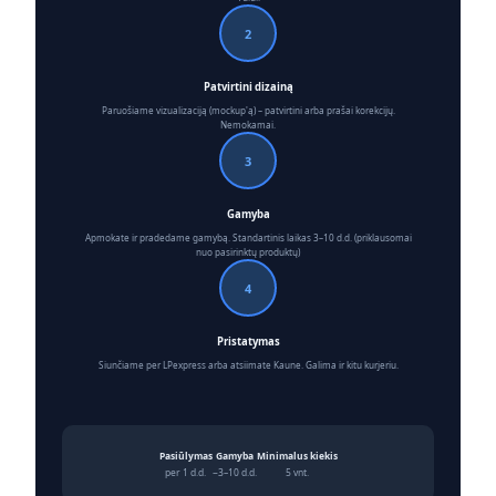
2
Patvirtini dizainą
Paruošiame vizualizaciją (mockup'ą) – patvirtini arba prašai korekcijų.
Nemokamai.
3
Gamyba
Apmokate ir pradedame gamybą. Standartinis laikas 3–10 d.d. (priklausomai
nuo pasirinktų produktų)
4
Pristatymas
Siunčiame per LPexpress arba atsiimate Kaune. Galima ir kitu kurjeriu.
Pasiūlymas
Gamyba
Minimalus kiekis
per 1 d.d.
~3–10 d.d.
5 vnt.