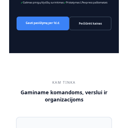
Galimas pinigų/dydžių surinkimas
Pristatymas LPexpress paštomatais
Gauti pasiūlymą per 1d.d.
Peržiūrėti kainas
KAM TINKA
Gaminame komandoms, verslui ir
organizacijoms