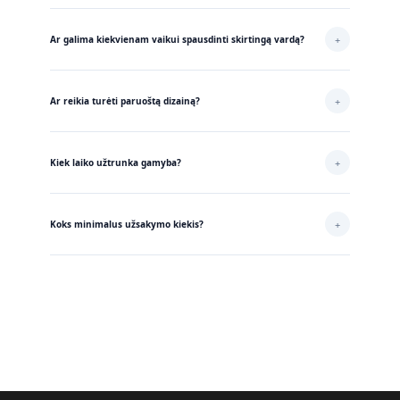
Turime vaikiškus dydžius nuo 2 iki 12 metų. Galimi ir saugusiųjų marškinėliai.
Viename užsakyme galima derinti skirtingus dydžius – kiekvienas vaikas gaus
+
Ar galima kiekvienam vaikui spausdinti skirtingą vardą?
tinkamą.
Taip – tai vienas populiariausių pasirinkimų. Atsiųskite vardų sąrašą ir mes
pasirūpinsime kad kiekvienas marškinėlis būtų su tinkamu vardu.
+
Ar reikia turėti paruoštą dizainą?
Ne – užtenka atsiųsti logotipą ar aprašyti idėją. Paruošime vizualizaciją
nemokamai ir patvirtinsite prieš gamybą.
+
Kiek laiko užtrunka gamyba?
Standartinė gamyba ~ 3–7 darbo dienos po patvirtinimo ir apmokėjimo. Jei
reikia skubiai – praneškite, aptarsime galimybes.
+
Koks minimalus užsakymo kiekis?
Minimalus kiekis – 10 vnt. Jei grupėje mažiau vaikų – rašykite, pasitarsime dėl
galimybių.