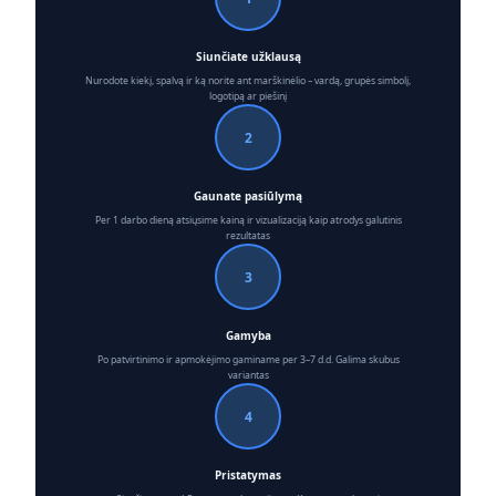
Siunčiate užklausą
Nurodote kiekį, spalvą ir ką norite ant marškinėlio – vardą, grupės simbolį,
logotipą ar piešinį
2
Gaunate pasiūlymą
Per 1 darbo dieną atsiųsime kainą ir vizualizaciją kaip atrodys galutinis
rezultatas
3
Gamyba
Po patvirtinimo ir apmokėjimo gaminame per 3–7 d.d. Galima skubus
variantas
4
Pristatymas