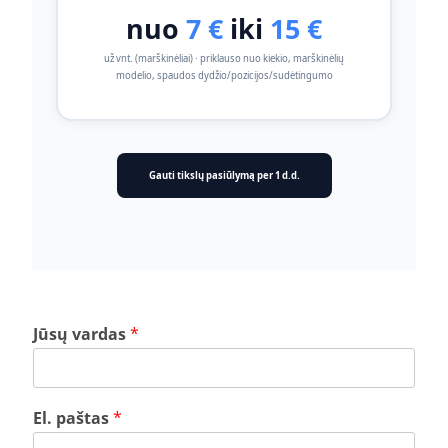
nuo
7 €
iki
15 €
už vnt. (marškinėliai) · priklauso nuo kiekio, marškinėlių
modelio, spaudos dydžio/pozicijos/sudėtingumo
Gauti tikslų pasiūlymą per 1 d.d.
Jūsų vardas
*
El. paštas
*