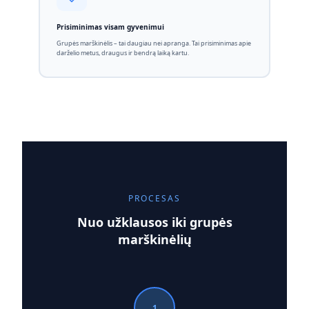
Prisiminimas visam gyvenimui
Grupės marškinėlis – tai daugiau nei apranga. Tai prisiminimas apie
darželio metus, draugus ir bendrą laiką kartu.
PROCESAS
Nuo užklausos iki grupės
marškinėlių
1