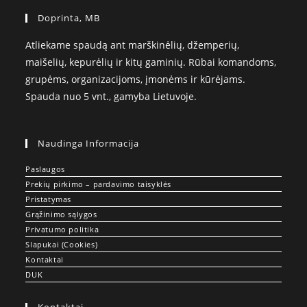
Doprinta, MB
Atliekame spaudą ant marškinėlių, džemperių,
maišelių, kepurėlių ir kitų gaminių. Rūbai komandoms,
grupėms, organizacijoms, įmonėms ir kūrėjams.
Spauda nuo 5 vnt., gamyba Lietuvoje.
Naudinga Informacija
Paslaugos
Prekių pirkimo – pardavimo taisyklės
Pristatymas
Grąžinimo sąlygos
Privatumo politika
Slapukai (Cookies)
Kontaktai
DUK