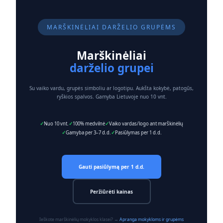
MARŠKINĖLIAI DARŽELIO GRUPĖMS
Marškinėliai
darželio grupei
Su vaiko vardu, grupės simboliu ar logotipu. Aukšta kokybė, patogūs,
ryškios spalvos. Gamyba Lietuvoje nuo 10 vnt.
Nuo 10 vnt.
100% medvilnė
Vaiko vardas/logo ant marškinėlių
Gamyba per 3–7 d.d.
Pasiūlymas per 1 d.d.
Gauti pasiūlymą per 1 d.d.
Peržiūrėti kainas
Ieškote marškinėlių mokyklos klasei? →
Apranga mokykloms ir grupėms