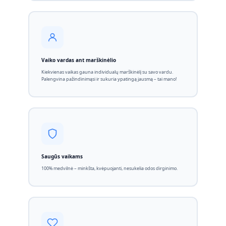
Vaiko vardas ant marškinėlio
Kiekvienas vaikas gauna individualų marškinėlį su savo vardu.
Palengvina pažindinimąsi ir sukuria ypatingą jausmą – tai mano!
Saugūs vaikams
100% medvilnė – minkšta, kvėpuojanti, nesukelia odos dirginimo.