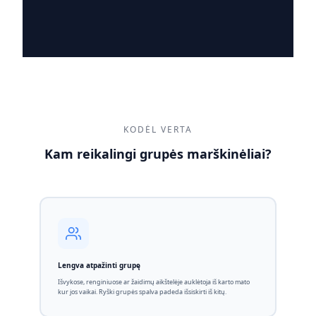
KODĖL VERTA
Kam reikalingi grupės marškinėliai?
Lengva atpažinti grupę
Išvykose, renginiuose ar žaidimų aikštelėje auklėtoja iš karto mato
kur jos vaikai. Ryški grupės spalva padeda išsiskirti iš kitų.